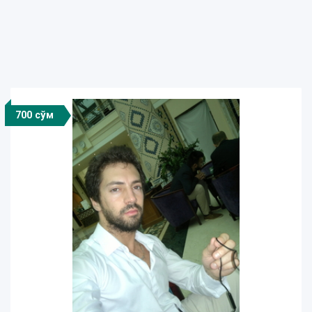
700 сўм