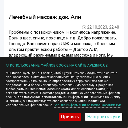
Лечебный массаж док. Али
22.10.2023, 22:48
Проблемы с позвоночником. Накопилось напряжение.
Боли в шее, спине, пояснице и т.д. Добро пожаловать.
Господа. Вас примет врач ЛФК и массажа, с большим
опытом практической работы — Доктор АЛИ,
владеющий различными видами массажа и йоги. Мы
предлагаем Вам — массаж при ...
🍪 ИСПОЛЬЗОВАНИЕ ФАЙЛОВ COOKIE НА САЙТЕ AVIZINFO.UZ
Массаж
Ташкент
Мы используем файлы cookie, чтобы улучшить взаимодействие сайта с
пользователем. Сайт может запрашивать вашу геопозицию в целях
распространения контента на определенных территориях,а так же
предлагать вам более клиентоориентированную рекламу. Продолжая
любое дальнейшее использование Сайта и/или сервисов Сайта, Вы
соглашаетесь с этим. Посетите раздел «Политика использования файлов
cookie» для получения дополнительной информации. Нажимая на кнопку
«Принять», вы подтверждаете свое согласие с нашей политикой
использования файлов cookie.
Больше информации об использовании кук
Принять
Настроить куки