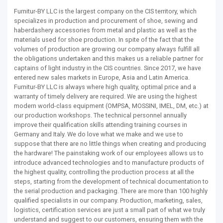
Furnitur-BY LLC is the largest company on the CIS territory, which
specializes in production and procurement of shoe, sewing and
haberdashery accessories from metal and plastic as well as the
materials used for shoe production. In spite of the fact that the
volumes of production are growing our company always fulfill all
the obligations undertaken and this makes us a reliable partner for
captains of light industry in the CIS countries. Since 2017, we have
entered new sales markets in Europe, Asia and Latin America.
Furnitur-BY LLC is always where high quality, optimal price and a
warranty of timely delivery are required. We are using the highest
modern world-class equipment (OMPSA, MOSSINI, IMEL, DM, etc.) at
our production workshops. The technical personnel annually
improve their qualification skills attending training courses in
Germany and Italy. We do love what we make and we use to
suppose that there are no little things when creating and producing
the hardware! The painstaking work of our employees allows us to
introduce advanced technologies and to manufacture products of
the highest quality, controlling the production process at all the
steps, starting from the development of technical documentation to
the serial production and packaging. There are more than 100 highly
qualified specialists in our company. Production, marketing, sales,
logistics, certification services are just a small part of what we truly
understand and suggest to our customers, ensuring them with the