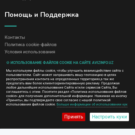
Помощь и Поддержка
Контакты
Политика cookie-файлов
Условия использования
🍪 ИСПОЛЬЗОВАНИЕ ФАЙЛОВ COOKIE НА САЙТЕ AVIZINFO.UZ
Администрация сайта AvizInfo.uz не несет ответственность за
Мы используем файлы cookie, чтобы улучшить взаимодействие сайта с
содержание размещенных объявлений.
пользователем. Сайт может запрашивать вашу геопозицию в целях
Мы ценим конфиденциальность наших пользователей. Мы не
распространения контента на определенных территориях,а так же
передаем и не продаем личную информацию зарегистрированных
предлагать вам более клиентоориентированную рекламу. Продолжая
пользователей AvizInfo.uz третьим лицам. Мы не отвечаем за
любое дальнейшее использование Сайта и/или сервисов Сайта, Вы
правила конфиденциальности сайтов на которые ссылается
соглашаетесь с этим. Посетите раздел «Политика использования файлов
AvizInfo.uz. На некоторых страницах нашего сайта представлена
cookie» для получения дополнительной информации. Нажимая на кнопку
реклама Google Adsense Advertising Network. Чтобы узнать
«Принять», вы подтверждаете свое согласие с нашей политикой
нажмите тут
использования файлов cookie.
Больше информации об использовании кук
подробней о правилах конфиденциальности Google
.
Принять
Настроить куки
AvizInfo.uz
©2008-2026,