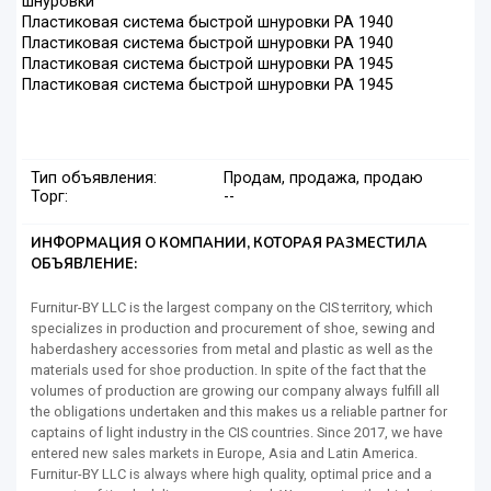
шнуровки
Пластиковая система быстрой шнуровки РА 1940
Пластиковая система быстрой шнуровки РА 1940
Пластиковая система быстрой шнуровки РА 1945
Пластиковая система быстрой шнуровки РА 1945
Тип объявления:
Продам, продажа, продаю
Торг:
--
ИНФОРМАЦИЯ О КОМПАНИИ, КОТОРАЯ РАЗМЕСТИЛА
ОБЪЯВЛЕНИЕ:
Furnitur-BY LLC is the largest company on the CIS territory, which
specializes in production and procurement of shoe, sewing and
haberdashery accessories from metal and plastic as well as the
materials used for shoe production. In spite of the fact that the
volumes of production are growing our company always fulfill all
the obligations undertaken and this makes us a reliable partner for
captains of light industry in the CIS countries. Since 2017, we have
entered new sales markets in Europe, Asia and Latin America.
Furnitur-BY LLC is always where high quality, optimal price and a