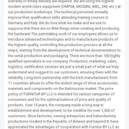
warranty of timely delivery are required. We are using the highest
modern world-class equipment (OMPSA, MOSSINI, IMEL, DM, etc.) at
our production workshops. The technical personnel annually
improve their qualification skills attending training courses in
Germany and Italy. We do love what we make and we use to
suppose that there are no little things when creating and producing
the hardware! The painstaking work of our employees allows us to
introduce advanced technologies and to manufacture products of
the highest quality, controlling the production process at all the
steps, starting from the development of technical documentation to
the serial production and packaging. There are more than 100 highly
qualified specialists in our company. Production, marketing, sales,
logistics, certification services are just a small part of what we truly
understand and suggest to our customers, ensuring them with the
reliability. Long-term partnership with the best manufacturers from
11 countries allows to offer the widest range of shoe accessories,
materials and components on the Belorussian market. The price
policy of FURNITUR-BY LLC is intended for various categories of
consumers and for the optimal balance of price and quality of
products. Over 15 years, the company made a long way in
establishment and development, to be credible for over 1,500 of
customers. Shoe factories, sewing enterprises and haberdashery
productions located in the Republic of Belarus and beyond it, have
appreciated the advantages of cooperation with Furnitur-BY LLC as