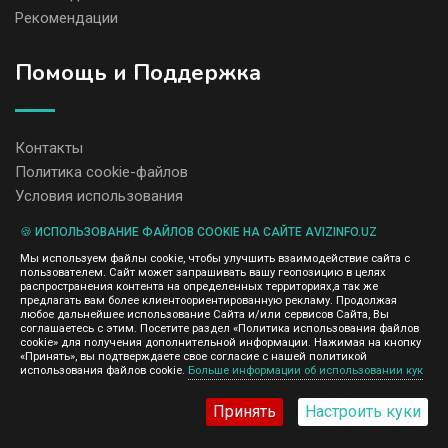
Рекомендации
Помощь и Поддержка
Контакты
Политика cookie-файлов
Условия использования
🍪 ИСПОЛЬЗОВАНИЕ ФАЙЛОВ COOKIE НА САЙТЕ AVIZINFO.UZ
Администрация сайта AvizInfo.uz не несет ответственность за
Мы используем файлы cookie, чтобы улучшить взаимодействие сайта с
содержание размещенных объявлений.
пользователем. Сайт может запрашивать вашу геопозицию в целях
Мы ценим конфиденциальность наших пользователей. Мы не
распространения контента на определенных территориях,а так же
передаем и не продаем личную информацию зарегистрированных
предлагать вам более клиентоориентированную рекламу. Продолжая
пользователей AvizInfo.uz третьим лицам. Мы не отвечаем за
любое дальнейшее использование Сайта и/или сервисов Сайта, Вы
правила конфиденциальности сайтов на которые ссылается
соглашаетесь с этим. Посетите раздел «Политика использования файлов
AvizInfo.uz. На некоторых страницах нашего сайта представлена
cookie» для получения дополнительной информации. Нажимая на кнопку
реклама Google Adsense Advertising Network. Чтобы узнать
«Принять», вы подтверждаете свое согласие с нашей политикой
нажмите тут
использования файлов cookie.
Больше информации об использовании кук
подробней о правилах конфиденциальности Google
.
Принять
Настроить куки