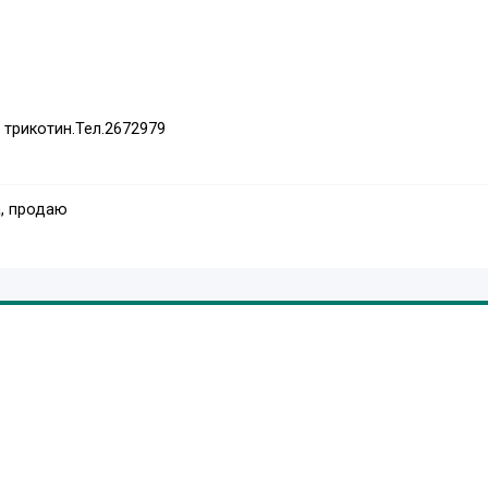
 трикотин.Тел.2672979
, продаю