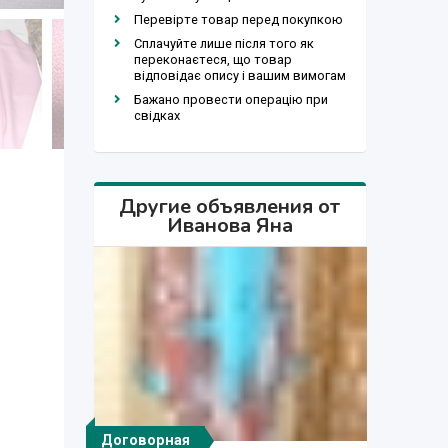
Перевірте товар перед покупкою
Сплачуйте лише після того як
переконаєтеся, що товар
відповідає опису і вашим вимогам
Бажано провести операцію при
свідках
Другие объявления от
Иванова Яна
Договорная
Договорная
Договорная
Договорная
Договорная
Договорная
160 000 сўм
160 000 сўм
35 000 сўм
35 000 сўм