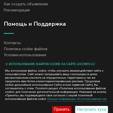
Как создать объявление
Рекомендации
Помощь и Поддержка
Контакты
Политика cookie-файлов
Условия использования
🍪 ИСПОЛЬЗОВАНИЕ ФАЙЛОВ COOKIE НА САЙТЕ AVIZINFO.UZ
Администрация сайта AvizInfo.uz не несет ответственность за
Мы используем файлы cookie, чтобы улучшить взаимодействие сайта с
содержание размещенных объявлений.
пользователем. Сайт может запрашивать вашу геопозицию в целях
Мы ценим конфиденциальность наших пользователей. Мы не
распространения контента на определенных территориях,а так же
передаем и не продаем личную информацию зарегистрированных
предлагать вам более клиентоориентированную рекламу. Продолжая
пользователей AvizInfo.uz третьим лицам. Мы не отвечаем за
любое дальнейшее использование Сайта и/или сервисов Сайта, Вы
правила конфиденциальности сайтов на которые ссылается
соглашаетесь с этим. Посетите раздел «Политика использования файлов
AvizInfo.uz. На некоторых страницах нашего сайта представлена
cookie» для получения дополнительной информации. Нажимая на кнопку
реклама Google Adsense Advertising Network. Чтобы узнать
«Принять», вы подтверждаете свое согласие с нашей политикой
нажмите тут
использования файлов cookie.
Больше информации об использовании кук
подробней о правилах конфиденциальности Google
.
Принять
Настроить куки