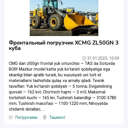
Фронтальный погрузчик XCMG ZL50GN 3
куба
31.01.2023, 10:09
CMG dan zl50gn frontal yuk ortuvchisi — TAS da Sotuvda
BOR! Mazkur model katta yuk ko'tarish qobiliyatiga ega
ekanligi bilan ajralib turadi, bu xususiyati uni turli xil
materiallarni tashishda qulay va amaliy qiladi. Texnik
tavsiflari: Yuk ko'tarish qobiliyati — 5 tonna; Dvigatelining
quvvati — 162 kvt; Cho'mich hajmi — 3 m3; Maksimal
tortishish kuchi — 165 kn; Tushirish balandligi — 3100-3780
mm; Tushirish masofasi — 1100-1220 mm; Nihoyatda
chidamli detallari; ...
Погрузчики
Ташкент