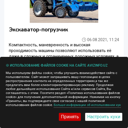
Экскаватор-погрузчик
06.08.2021, 11:24
Компактность, маневренность и высокая
проходимость машины позволяют использовать её
даже в сложных и ограниченных дорожных условиях, а
надежность МТЗ делает её практически незаменимой
🍪 ИСПОЛЬЗОВАНИЕ ФАЙЛОВ COOKIE НА САЙТЕ AVIZINFO.UZ
техникой на любой стройплощадке, в коммунальном и
даже сельском хозяйстве. agroport86_mail_ru...
Мы используем файлы cookie, чтобы улучшить взаимодействие сайта с
пользователем. Сайт может запрашивать вашу геопозицию в целях
распространения контента на определенных территориях,а так же
Погрузчики
Ташкент
предлагать вам более клиентоориентированную рекламу. Продолжая
любое дальнейшее использование Сайта и/или сервисов Сайта, Вы
соглашаетесь с этим. Посетите раздел «Политика использования файлов
cookie» для получения дополнительной информации. Нажимая на кнопку
«Принять», вы подтверждаете свое согласие с нашей политикой
использования файлов cookie.
Больше информации об использовании кук
Принять
Настроить куки