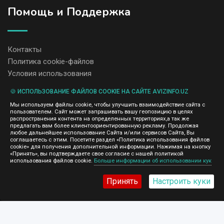
Помощь и Поддержка
Контакты
Политика cookie-файлов
Условия использования
🍪 ИСПОЛЬЗОВАНИЕ ФАЙЛОВ COOKIE НА САЙТЕ AVIZINFO.UZ
Администрация сайта AvizInfo.uz не несет ответственность за
Мы используем файлы cookie, чтобы улучшить взаимодействие сайта с
содержание размещенных объявлений.
пользователем. Сайт может запрашивать вашу геопозицию в целях
Мы ценим конфиденциальность наших пользователей. Мы не
распространения контента на определенных территориях,а так же
передаем и не продаем личную информацию зарегистрированных
предлагать вам более клиентоориентированную рекламу. Продолжая
пользователей AvizInfo.uz третьим лицам. Мы не отвечаем за
любое дальнейшее использование Сайта и/или сервисов Сайта, Вы
правила конфиденциальности сайтов на которые ссылается
соглашаетесь с этим. Посетите раздел «Политика использования файлов
AvizInfo.uz. На некоторых страницах нашего сайта представлена
cookie» для получения дополнительной информации. Нажимая на кнопку
реклама Google Adsense Advertising Network. Чтобы узнать
«Принять», вы подтверждаете свое согласие с нашей политикой
нажмите тут
использования файлов cookie.
Больше информации об использовании кук
подробней о правилах конфиденциальности Google
.
Принять
Настроить куки
AvizInfo.uz
©2008-2026,