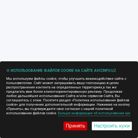
🍪 ИСПОЛЬЗОВАНИЕ ФАЙЛОВ COOKIE НА САЙТЕ AVIZINFO.UZ
Мы используем файлы cookie, чтобы улучшить взаимодействие сайта с
пользователем. Сайт может запрашивать вашу геопозицию в целях
распространения контента на определенных территориях,а так же
предлагать вам более клиентоориентированную рекламу. Продолжая
любое дальнейшее использование Сайта и/или сервисов Сайта, Вы
соглашаетесь с этим. Посетите раздел «Политика использования файлов
cookie» для получения дополнительной информации. Нажимая на кнопку
«Принять», вы подтверждаете свое согласие с нашей политикой
использования файлов cookie.
Больше информации об использовании кук
Принять
Настроить куки