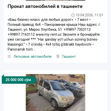
Прокат автомобилей в ташкенте
10.04.2026, 11:01
«Ваш бизнес-класс для любых дорог». • 7 мест •
Полный привод 4х4. • Панорамная крыша Наш адрес: г.
Ташкент, ул. Мирзо Улугбека, 51. +99897 7353112
+99897 7163112 www.my-rent.uz Звоните и бронируйте
уже сегодня! *** "Har qanday yo'l uchun sizning biznes-
klassingiz." • 7 o'rindiq • 4x4 to'liq g'ildirakli haydovchi •
Panoramik tom ...
Легковые автомобили
Ташкент
25 000 000 сўм