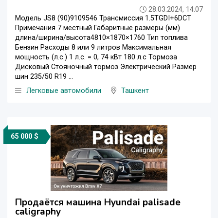
28.03.2024, 14:07
Модель JS8 (90)9109546 Трансмиссия 1.5TGDI+6DCT
Примечания 7 местный Габаритные размеры (мм)
длина/ширина/высота4810×1870×1760 Тип топлива
Бензин Расходы 8 или 9 литров Максимальная
мощность (л.с.) 1 л.с. = 0, 74 кВт 180 л.с Тормоза
Дисковый Стояночный тормоз Электрический Размер
шин 235/50 R19 ...
Легковые автомобили
Ташкент
65 000 $
Продаётся машина Hyundai palisade
caligraphy