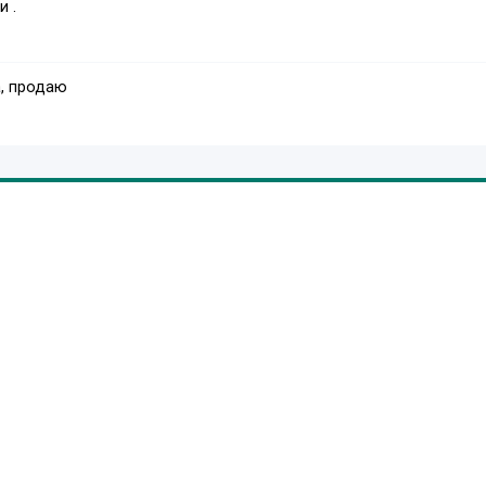
 .
, продаю