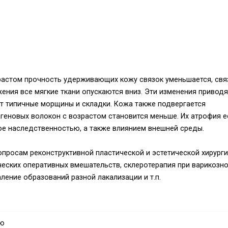
зрастом прочность удерживающих кожу связок уменьшается, свя
ения все мягкие ткани опускаются вниз. Эти изменения приводя
т типичные морщины и складки. Кожа также подвергается
агеновых волокон с возрастом становится меньше. Их атрофия е
ое наследственностью, a также влиянием внешней среды.
опросам реконструктивной пластической и эстетической хирурги
еских оперативных вмешательств, склеротерапия при варикозн
ление образований разной лакализации и т.п.
ской хирургии нашей клиники.
тика;
аю
и”