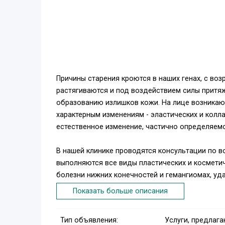
Причины старения кроются в наших генах, с во
растягиваются и под воздействием силы притяж
образованию излишков кожи. На лице возникаю
характерным изменениям - эластических и колл
естественное изменение, частично определяем
В нашей клинике проводятся консультации по в
выполняются все виды пластических и косметич
болезни нижних конечностей и гемангиомах, уда
Операции, выполняющиеся в отделении пластиче
Показать больше описания
Эстетические операции:
1. пластика нижних и верхних век - блефароплас
Тип объявления:
Услуги, предлаг
2. коррекция азиатского разреза глаз - ”сангапур