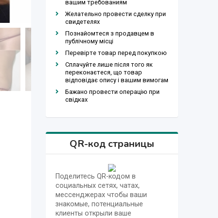
вашим требованиям
Желательно провести сделку при
свидетелях
Познайомтеся з продавцем в
публічному місці
Перевірте товар перед покупкою
Сплачуйте лише після того як
переконаєтеся, що товар
відповідає опису і вашим вимогам
Бажано провести операцію при
свідках
QR-код страницы
Поделитесь QR-кодом в
социальных сетях, чатах,
мессенджерах чтобы ваши
знакомые, потенциальные
клиенты открыли ваше