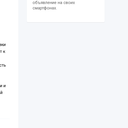
объявление на своих
смартфонах.
зки
т к
сть
и и
ой