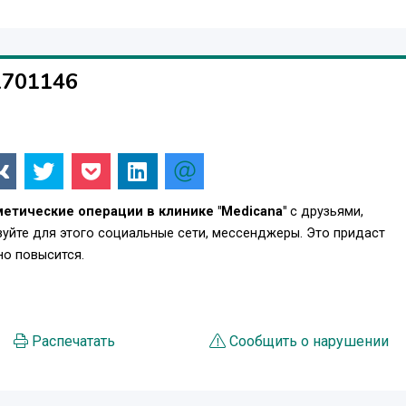
омия, кроссэктомия
. с применением компрессионной склеротерапии.
1701146
метические операции в клинике "Medicana"
с друзьями,
уйте для этого социальные сети, мессенджеры. Это придаст
о повысится.
Распечатать
Сообщить о нарушении