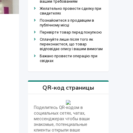
вашим требованиям
Желательно провести сделку при
свидетелях
Познайомтеся з продавцем в
публічному місці
Перевірте товар перед покупкою
Сплачуйте лише після того як
переконаєтеся, що товар
відповідає опису і вашим вимогам
Бажано провести операцію при
свідках
QR-код страницы
Поделитесь QR-кодом в
социальных сетях, чатах,
мессенджерах чтобы ваши
знакомые, потенциальные
клиенты открыли ваше