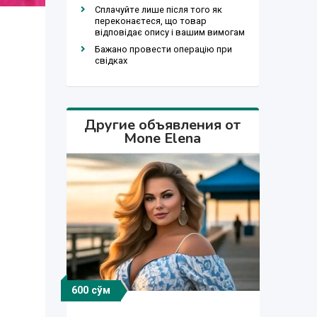
Сплачуйте лише після того як
переконаєтеся, що товар
відповідає опису і вашим вимогам
Бажано провести операцію при
свідках
Другие объявления от
Mone Elena
600 сўм
600 сўм
600 сўм