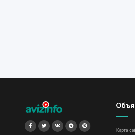
Объя
Карта са