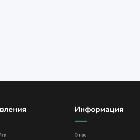
вления
Информация
йта
О нас