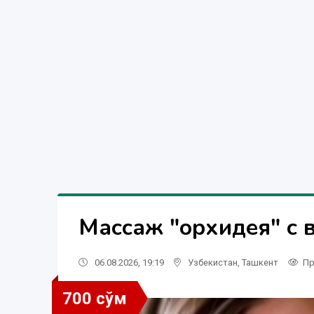
Массаж "орхидея" с 
06.08.2026, 19:19
Узбекистан
,
Ташкент
Пр
700 сўм