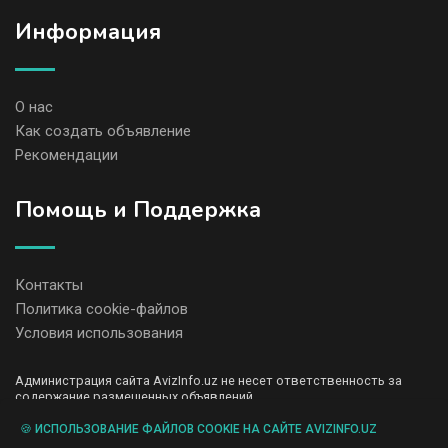
Информация
О нас
Как создать объявление
Рекомендации
Помощь и Поддержка
Контакты
Политика cookie-файлов
Условия использования
Администрация сайта AvizInfo.uz не несет ответственность за
содержание размещенных объявлений.
Мы ценим конфиденциальность наших пользователей. Мы не
передаем и не продаем личную информацию зарегистрированных
🍪 ИСПОЛЬЗОВАНИЕ ФАЙЛОВ COOKIE НА САЙТЕ AVIZINFO.UZ
пользователей AvizInfo.uz третьим лицам. Мы не отвечаем за