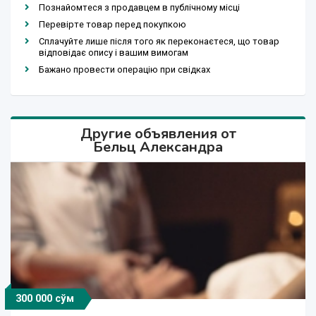
Познайомтеся з продавцем в публічному місці
Перевірте товар перед покупкою
Сплачуйте лише після того як переконаєтеся, що товар
відповідає опису і вашим вимогам
Бажано провести операцію при свідках
Другие объявления от
Бельц Александра
300 000 сўм
300 000 сўм
300 000 сўм