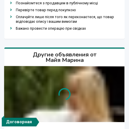
Познайомтеся з продавцем в публічному місці
Перевірте товар перед покупкою
Сплачуйте лише після того як переконаєтеся, що товар
відповідає опису і вашим вимогам
Бажано провести операцію при свідках
Другие объявления от
Майя Марина
Договорная
Договорная
Договорная
Договорная
200 000 сўм
400 000 сўм
200 000 сўм
400 сўм