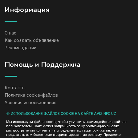
Информация
О нас
Как создать объявление
Рекомендации
Помощь и Поддержка
Контакты
Политика cookie-файлов
Условия использования
🍪 ИСПОЛЬЗОВАНИЕ ФАЙЛОВ COOKIE НА САЙТЕ AVIZINFO.UZ
Администрация сайта AvizInfo.uz не несет ответственность за
Мы используем файлы cookie, чтобы улучшить взаимодействие сайта с
содержание размещенных объявлений.
пользователем. Сайт может запрашивать вашу геопозицию в целях
Мы ценим конфиденциальность наших пользователей. Мы не
распространения контента на определенных территориях,а так же
передаем и не продаем личную информацию зарегистрированных
предлагать вам более клиентоориентированную рекламу. Продолжая
пользователей AvizInfo.uz третьим лицам. Мы не отвечаем за