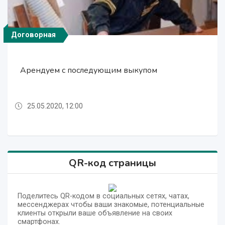
Договорная
Договорная
225 777 сўм
525 000 сўм
225 777 сўм
Маркер - Маркерная и Магнитная краска и
Маркер - Маркерная и Магнитная краска и
Арендуем с последующим выкупом
Арендуем с последующим выкупом
Итальянская краска "ROSETTI"
грунтовка "MAGIC PAINTS"
грунтовка "MAGIC PAINTS"
25.05.2020, 12:00
25.05.2020, 12:00
25.05.2020, 12:00
25.05.2020, 12:00
25.05.2020, 12:00
QR-код страницы
Поделитесь QR-кодом в социальных сетях, чатах,
мессенджерах чтобы ваши знакомые, потенциальные
клиенты открыли ваше объявление на своих
смартфонах.