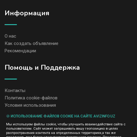
Информация
О нас
Как создать объявление
Рекомендации
Помощь и Поддержка
Контакты
Политика cookie-файлов
Условия использования
🍪 ИСПОЛЬЗОВАНИЕ ФАЙЛОВ COOKIE НА САЙТЕ AVIZINFO.UZ
Администрация сайта AvizInfo.uz не несет ответственность за
Мы используем файлы cookie, чтобы улучшить взаимодействие сайта с
содержание размещенных объявлений.
пользователем. Сайт может запрашивать вашу геопозицию в целях
Мы ценим конфиденциальность наших пользователей. Мы не
распространения контента на определенных территориях,а так же
передаем и не продаем личную информацию зарегистрированных