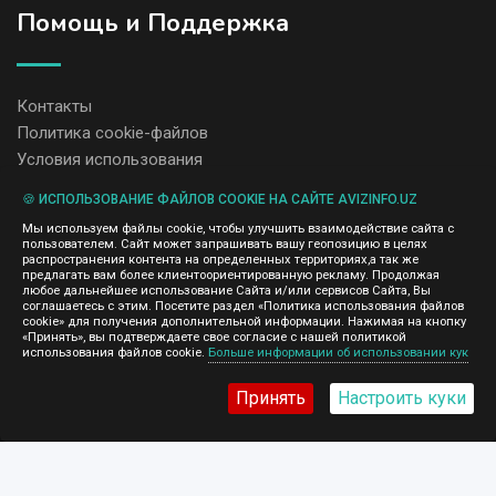
Помощь и Поддержка
Контакты
Политика cookie-файлов
Условия использования
🍪 ИСПОЛЬЗОВАНИЕ ФАЙЛОВ COOKIE НА САЙТЕ AVIZINFO.UZ
Администрация сайта AvizInfo.uz не несет ответственность за
Мы используем файлы cookie, чтобы улучшить взаимодействие сайта с
содержание размещенных объявлений.
пользователем. Сайт может запрашивать вашу геопозицию в целях
Мы ценим конфиденциальность наших пользователей. Мы не
распространения контента на определенных территориях,а так же
передаем и не продаем личную информацию зарегистрированных
предлагать вам более клиентоориентированную рекламу. Продолжая
пользователей AvizInfo.uz третьим лицам. Мы не отвечаем за
любое дальнейшее использование Сайта и/или сервисов Сайта, Вы
правила конфиденциальности сайтов на которые ссылается
соглашаетесь с этим. Посетите раздел «Политика использования файлов
AvizInfo.uz. На некоторых страницах нашего сайта представлена
cookie» для получения дополнительной информации. Нажимая на кнопку
реклама Google Adsense Advertising Network. Чтобы узнать
«Принять», вы подтверждаете свое согласие с нашей политикой
нажмите тут
использования файлов cookie.
Больше информации об использовании кук
подробней о правилах конфиденциальности Google
.
Принять
Настроить куки
AvizInfo.uz
©2008-2026,