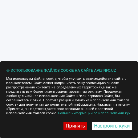
🍪 ИСПОЛЬЗОВАНИЕ ФАЙЛОВ COOKIE НА САЙТЕ AVIZINFO.UZ
Мы используем файлы cookie, чтобы улучшить взаимодействие сайта с
пользователем. Сайт может запрашивать вашу геопозицию в целях
распространения контента на определенных территориях,а так же
предлагать вам более клиентоориентированную рекламу. Продолжая
любое дальнейшее использование Сайта и/или сервисов Сайта, Вы
соглашаетесь с этим. Посетите раздел «Политика использования файлов
cookie» для получения дополнительной информации. Нажимая на кнопку
«Принять», вы подтверждаете свое согласие с нашей политикой
использования файлов cookie.
Больше информации об использовании кук
Принять
Настроить куки