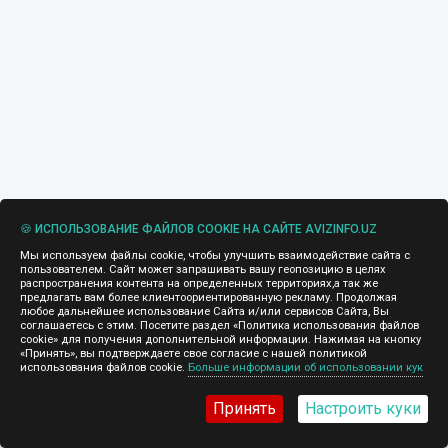
🍪 ИСПОЛЬЗОВАНИЕ ФАЙЛОВ COOKIE НА САЙТЕ AVIZINFO.UZ
Мы используем файлы cookie, чтобы улучшить взаимодействие сайта с
пользователем. Сайт может запрашивать вашу геопозицию в целях
распространения контента на определенных территориях,а так же
предлагать вам более клиентоориентированную рекламу. Продолжая
любое дальнейшее использование Сайта и/или сервисов Сайта, Вы
соглашаетесь с этим. Посетите раздел «Политика использования файлов
cookie» для получения дополнительной информации. Нажимая на кнопку
«Принять», вы подтверждаете свое согласие с нашей политикой
использования файлов cookie.
Больше информации об использовании кук
Принять
Настроить куки