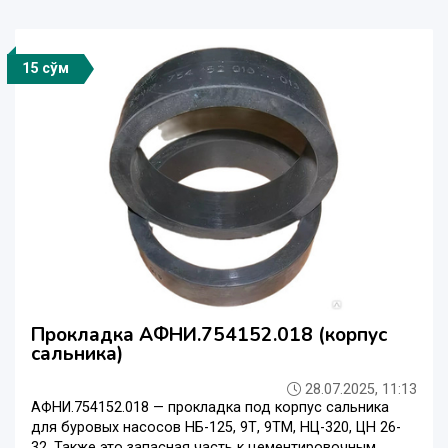
15 сўм
Прокладка АФНИ.754152.018 (корпус
сальника)
28.07.2025, 11:13
АФНИ.754152.018 — прокладка под корпус сальника
для буровых насосов НБ-125, 9Т, 9ТМ, НЦ-320, ЦН 26-
32. Также это запасная часть к цементировочным