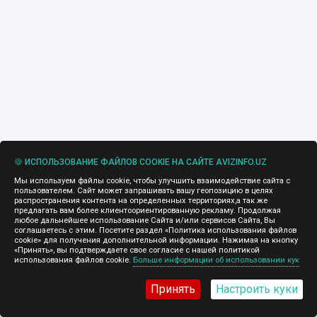
🍪 ИСПОЛЬЗОВАНИЕ ФАЙЛОВ COOKIE НА САЙТЕ AVIZINFO.UZ
Мы используем файлы cookie, чтобы улучшить взаимодействие сайта с
пользователем. Сайт может запрашивать вашу геопозицию в целях
распространения контента на определенных территориях,а так же
предлагать вам более клиентоориентированную рекламу. Продолжая
любое дальнейшее использование Сайта и/или сервисов Сайта, Вы
соглашаетесь с этим. Посетите раздел «Политика использования файлов
cookie» для получения дополнительной информации. Нажимая на кнопку
«Принять», вы подтверждаете свое согласие с нашей политикой
использования файлов cookie.
Больше информации об использовании кук
Принять
Настроить куки