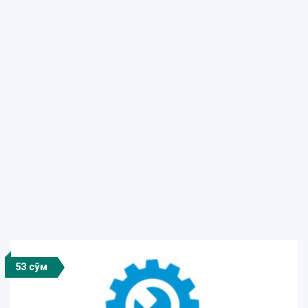
53 сўм