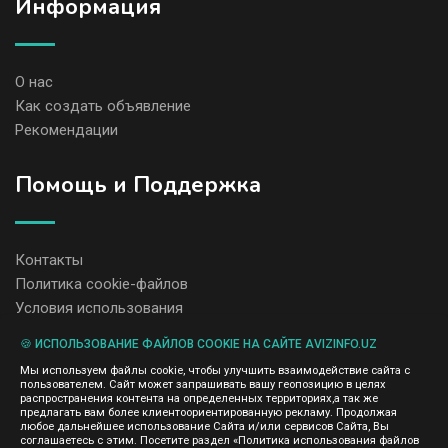
Информация
О нас
Как создать объявление
Рекомендации
Помощь и Поддержка
Контакты
Политика cookie-файлов
Условия использования
🍪 ИСПОЛЬЗОВАНИЕ ФАЙЛОВ COOKIE НА САЙТЕ AVIZINFO.UZ
Администрация сайта AvizInfo.uz не несет ответственность за
Мы используем файлы cookie, чтобы улучшить взаимодействие сайта с
содержание размещенных объявлений.
пользователем. Сайт может запрашивать вашу геопозицию в целях
Мы ценим конфиденциальность наших пользователей. Мы не
распространения контента на определенных территориях,а так же
передаем и не продаем личную информацию зарегистрированных
предлагать вам более клиентоориентированную рекламу. Продолжая
пользователей AvizInfo.uz третьим лицам. Мы не отвечаем за
любое дальнейшее использование Сайта и/или сервисов Сайта, Вы
правила конфиденциальности сайтов на которые ссылается
соглашаетесь с этим. Посетите раздел «Политика использования файлов