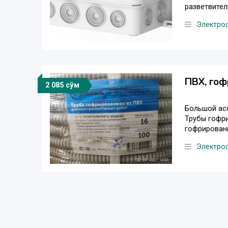
разветвител
Электро
ПВХ, гоф
2 085 сўм
Большой ас
Трубы гофри
гофрированн
Электро