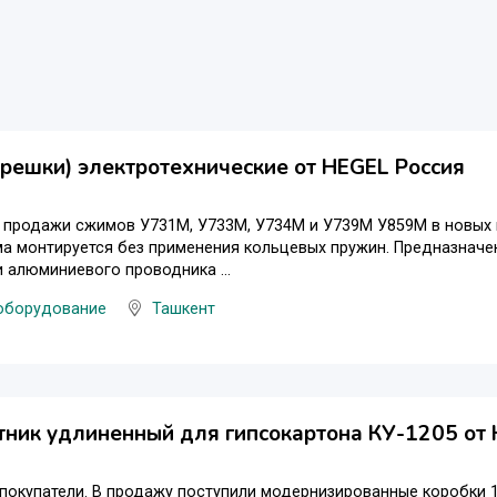
ешки) электротехнические от HEGEL Россия
продажи сжимов У731М, У733М, У734М и У739М У859М в новых к
а монтируется без применения кольцевых пружин. Предназначе
 алюминиевого проводника ...
оборудование
Ташкент
ник удлиненный для гипсокартона КУ-1205 от
окупатели. В продажу поступили модернизированные коробки 1