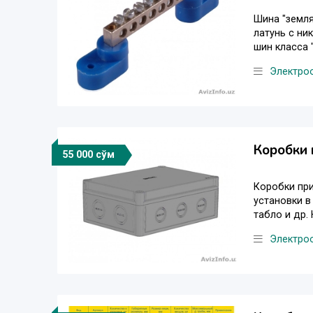
Шина "земля
латунь с ни
шин класса "
Электро
Коробки 
55 000 сўм
Коробки пр
установки в
табло и др. 
Электро