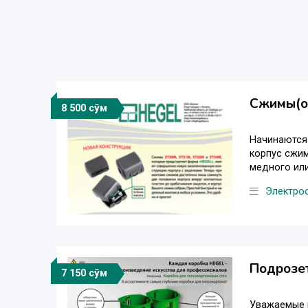
Сжимы(ор
8 500 сўм
Начинаются 
корпус сжим
медного или
Электро
Подрозет
7 150 сўм
Уважаемые п