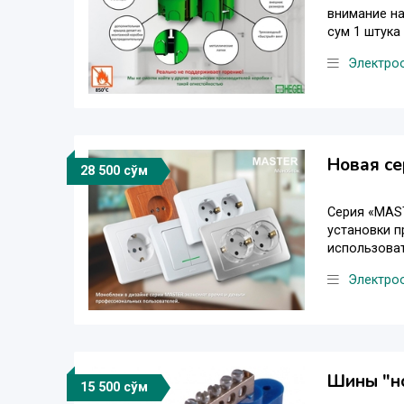
внимание на
сум 1 штука 
Электро
Новая се
28 500 сўм
Серия «MAST
установки п
использоват
Электро
Шины "но
15 500 сўм