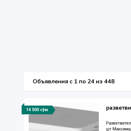
Объявления c 1 по 24 из 448
разветв
14 500 сўм
Разветвител
шт Максимал