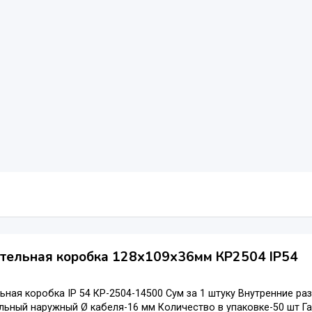
ительная коробка 128x109x36мм КР2504 IP54
ьная коробка IP 54 КР-2504-14500 Сум за 1 штуку Внутренние ра
ьный наружный Ø кабеля-16 мм Количество в упаковке-50 шт Габ