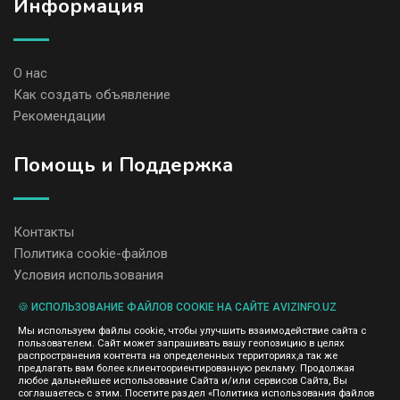
Информация
О нас
Как создать объявление
Рекомендации
Помощь и Поддержка
Контакты
Политика cookie-файлов
Условия использования
🍪 ИСПОЛЬЗОВАНИЕ ФАЙЛОВ COOKIE НА САЙТЕ AVIZINFO.UZ
Администрация сайта AvizInfo.uz не несет ответственность за
Мы используем файлы cookie, чтобы улучшить взаимодействие сайта с
содержание размещенных объявлений.
пользователем. Сайт может запрашивать вашу геопозицию в целях
Мы ценим конфиденциальность наших пользователей. Мы не
распространения контента на определенных территориях,а так же
передаем и не продаем личную информацию зарегистрированных
предлагать вам более клиентоориентированную рекламу. Продолжая
пользователей AvizInfo.uz третьим лицам. Мы не отвечаем за
любое дальнейшее использование Сайта и/или сервисов Сайта, Вы
правила конфиденциальности сайтов на которые ссылается
соглашаетесь с этим. Посетите раздел «Политика использования файлов