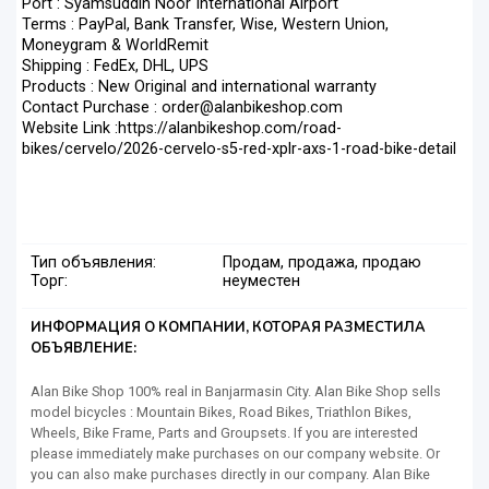
Port : Syamsuddin Noor International Airport
Terms : PayPal, Bank Transfer, Wise, Western Union,
Moneygram & WorldRemit
Shipping : FedEx, DHL, UPS
Products : New Original and international warranty
Contact Purchase : order@alanbikeshop.com
Website Link :https://alanbikeshop.com/road-
bikes/cervelo/2026-cervelo-s5-red-xplr-axs-1-road-bike-detail
Тип объявления:
Продам, продажа, продаю
Торг:
неуместен
ИНФОРМАЦИЯ О КОМПАНИИ, КОТОРАЯ РАЗМЕСТИЛА
ОБЪЯВЛЕНИЕ:
Alan Bike Shop 100% real in Banjarmasin City. Alan Bike Shop sells
model bicycles : Mountain Bikes, Road Bikes, Triathlon Bikes,
Wheels, Bike Frame, Parts and Groupsets. If you are interested
please immediately make purchases on our company website. Or
you can also make purchases directly in our company. Alan Bike