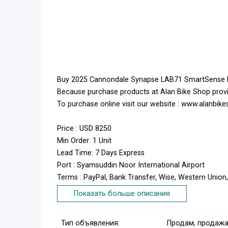
Buy 2025 Cannondale Synapse LAB71 SmartSense Ro
Because purchase products at Alan Bike Shop pro
To purchase online visit our website : www.alanbi
Price : USD 8250
Min Order: 1 Unit
Lead Time: 7 Days Express
Port : Syamsuddin Noor International Airport
Terms : PayPal, Bank Transfer, Wise, Western Uni
Shipping : FedEx, DHL, UPS
Показать больше описания
Products : New Original and international warranty
Contact Purchase : order@alanbikeshop.com
Тип объявления:
Продам, продажа
Website Link :https://alanbikeshop.com/road-bike