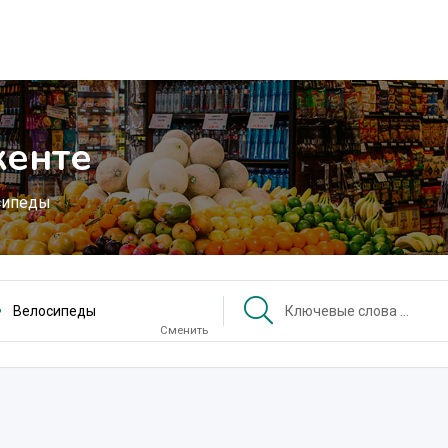
кенте
сипеды
Велосипеды
Сменить