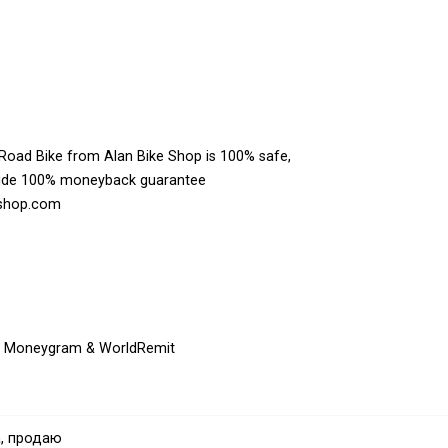
ad Bike from Alan Bike Shop is 100% safe,
vide 100% moneyback guarantee
keshop.com
on, Moneygram & WorldRemit
, продаю
s/cannondale/2025-cannondale-synapse-lab71-smartsense-road-bike-d