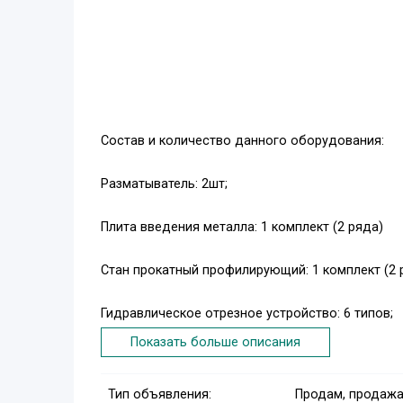
Состав и количество данного оборудования:
Разматыватель: 2шт;
Плита введения металла: 1 комплект (2 ряда)
Стан прокатный профилирующий: 1 комплект (2 
Гидравлическое отрезное устройство: 6 типов;
Показать больше описания
Система гидравлического пресса: 1 комплект;
Тип объявления:
Продам, продажа
Система автоматического управления (САУ): Delt