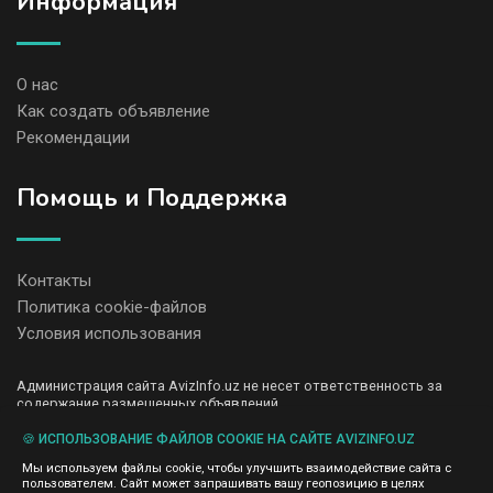
Информация
О нас
Как создать объявление
Рекомендации
Помощь и Поддержка
Контакты
Политика cookie-файлов
Условия использования
Администрация сайта AvizInfo.uz не несет ответственность за
содержание размещенных объявлений.
Мы ценим конфиденциальность наших пользователей. Мы не
передаем и не продаем личную информацию зарегистрированных
🍪 ИСПОЛЬЗОВАНИЕ ФАЙЛОВ COOKIE НА САЙТЕ AVIZINFO.UZ
пользователей AvizInfo.uz третьим лицам. Мы не отвечаем за
Мы используем файлы cookie, чтобы улучшить взаимодействие сайта с
правила конфиденциальности сайтов на которые ссылается
пользователем. Сайт может запрашивать вашу геопозицию в целях
AvizInfo.uz. На некоторых страницах нашего сайта представлена