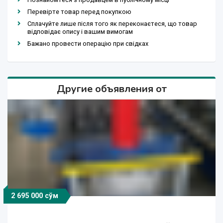
Перевірте товар перед покупкою
Сплачуйте лише після того як переконаєтеся, що товар
відповідає опису і вашим вимогам
Бажано провести операцію при свідках
Другие объявления от
2 695 000 сўм
1 171 500 сўм
885 500 сўм
904 000 сўм
546 000 сўм
885 500 сўм
49 900 $
49 900 $