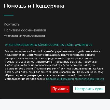
Помощь и Поддержка
Контакты
Политика cookie-файлов
Условия использования
🍪 ИСПОЛЬЗОВАНИЕ ФАЙЛОВ COOKIE НА САЙТЕ AVIZINFO.UZ
Администрация сайта AvizInfo.uz не несет ответственность за
Мы используем файлы cookie, чтобы улучшить взаимодействие сайта с
содержание размещенных объявлений.
пользователем. Сайт может запрашивать вашу геопозицию в целях
Мы ценим конфиденциальность наших пользователей. Мы не
распространения контента на определенных территориях,а так же
передаем и не продаем личную информацию зарегистрированных
предлагать вам более клиентоориентированную рекламу. Продолжая
пользователей AvizInfo.uz третьим лицам. Мы не отвечаем за
любое дальнейшее использование Сайта и/или сервисов Сайта, Вы
правила конфиденциальности сайтов на которые ссылается
соглашаетесь с этим. Посетите раздел «Политика использования файлов
AvizInfo.uz. На некоторых страницах нашего сайта представлена
cookie» для получения дополнительной информации. Нажимая на кнопку
реклама Google Adsense Advertising Network. Чтобы узнать
«Принять», вы подтверждаете свое согласие с нашей политикой
нажмите тут
использования файлов cookie.
Больше информации об использовании кук
подробней о правилах конфиденциальности Google
.
Принять
Настроить куки
AvizInfo.uz
©2008-2026,