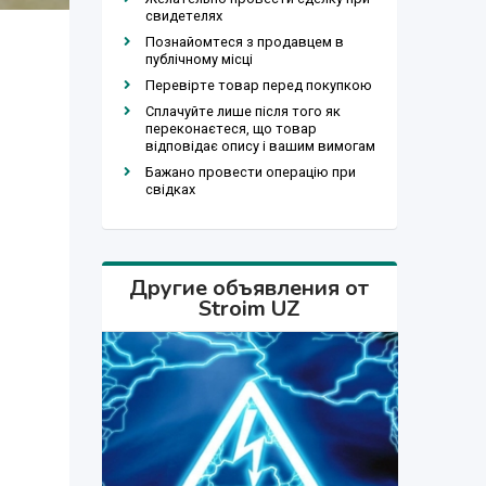
свидетелях
Познайомтеся з продавцем в
публічному місці
Перевірте товар перед покупкою
Сплачуйте лише після того як
переконаєтеся, що товар
відповідає опису і вашим вимогам
Бажано провести операцію при
свідках
Другие объявления от
Stroim UZ