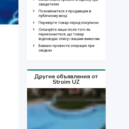
свидетелях
Познайомтеся з продавцем в
публічному місці
Перевірте товар перед покупкою
Сплачуйте лише після того як
переконаєтеся, що товар
відповідає опису і вашим вимогам
Бажано провести операцію при
свідках
Другие объявления от
Stroim UZ