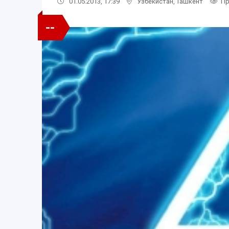
01.05.2013, 17:39
Узбекистан
,
Ташкент
Пр
--