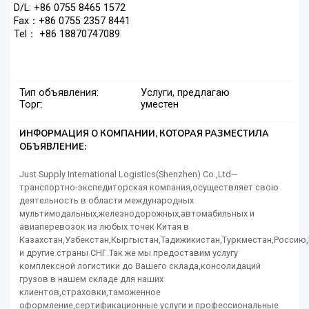
D/L: +86 0755 8465 1572
Fax：+86 0755 2357 8441
Tel： +86 18870747089
Тип объявления:
Услуги, предлагаю
Торг:
уместен
ИНФОРМАЦИЯ О КОМПАНИИ, КОТОРАЯ РАЗМЕСТИЛА
ОБЪЯВЛЕНИЕ:
Just Supply International Logistics(Shenzhen) Co.,Ltd—
транспортно-экспедиторская компания,осуществляет свою
деятельность в области международных
мультимодальных,железнодорожных,автомабильных и
авиаперевозок из любых точек Китая в
Казахстан,Узбекстан,Кыргыстан,Тадижикистан,Туркместан,Росси
и другие страны СНГ.Так же мы предоставим услугу
комплексной логистики до Вашего склада,консолидаций
грузов в нашем складе для наших
клиентов,страховки,таможенное
оформление,сертификационные услуги и профессиональные