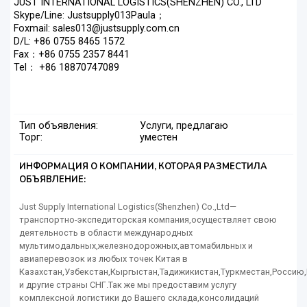
JUST INTERNATIONAL LOGISTICS(SHENZHEN) CO., LTD
Skype/Line: Justsupply013Paula；
Foxmail: sales013@justsupply.com.cn
D/L: +86 0755 8465 1572
Fax：+86 0755 2357 8441
Tel： +86 18870747089
Тип объявления:
Услуги, предлагаю
Торг:
уместен
ИНФОРМАЦИЯ О КОМПАНИИ, КОТОРАЯ РАЗМЕСТИЛА
ОБЪЯВЛЕНИЕ:
Just Supply International Logistics(Shenzhen) Co.,Ltd—
транспортно-экспедиторская компания,осуществляет свою
деятельность в области международных
мультимодальных,железнодорожных,автомабильных и
авиаперевозок из любых точек Китая в
Казахстан,Узбекстан,Кыргыстан,Тадижикистан,Туркместан,Росси
и другие страны СНГ.Так же мы предоставим услугу
комплексной логистики до Вашего склада,консолидаций