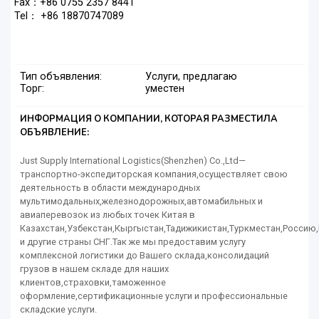
Fax：+86 0755 2357 8441
Tel： +86 18870747089
Тип объявления:
Услуги, предлагаю
Торг:
уместен
ИНФОРМАЦИЯ О КОМПАНИИ, КОТОРАЯ РАЗМЕСТИЛА
ОБЪЯВЛЕНИЕ:
Just Supply International Logistics(Shenzhen) Co.,Ltd—
транспортно-экспедиторская компания,осуществляет свою
деятельность в области международных
мультимодальных,железнодорожных,автомабильных и
авиаперевозок из любых точек Китая в
Казахстан,Узбекстан,Кыргыстан,Тадижикистан,Туркместан,Росси
и другие страны СНГ.Так же мы предоставим услугу
комплексной логистики до Вашего склада,консолидаций
грузов в нашем складе для наших
клиентов,страховки,таможенное
оформление,сертификационные услуги и профессиональные
складские услуги.