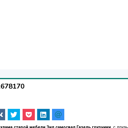
1678170
хлама,старой мебели,Зил самосвал,Газель,грузчики.
с друзь