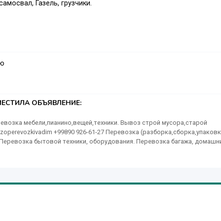
самосвал, Газель, грузчики.
аю
ЕСТИЛА ОБЪЯВЛЕНИЕ:
евозка мебели,пианино,вещей,техники. Вывоз строй мусора,старой
 gruzoperevozkivadim +99890 926-61-27 Перевозка (разборка,сборка,упаковк
. Перевозка бытовой техники, оборудования. Перевозка багажа, домашн
ов. Вывоз старой мебели, ненужных вещей, техники. Вывоз рам, ванн,
авы, листьв, грунта. Предоставляем большой выбор грузовых авто: Уаз,
ем услуги опытных водителей, деликатных грузчиков и профессиональны
и: Веб. Http://gruzoperevozki.gl.uz/, t.me; gruzoperevozkivadim г. Ташке