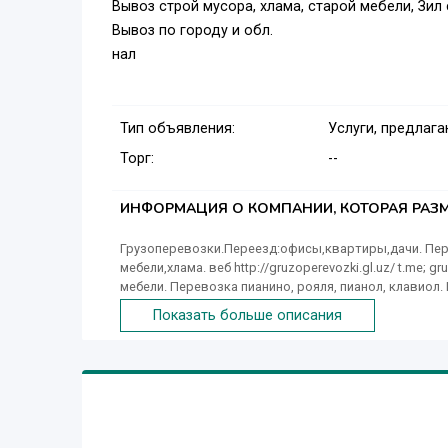
Вывоз строй мусора, хлама, старой мебели, Зил 
Вывоз по городу и обл.
нал
Тип объявления:
Услуги, предлаг
Торг:
--
ИНФОРМАЦИЯ О КОМПАНИИ, КОТОРАЯ РАЗМ
Грузоперевозки.Переезд:офисы,квартиры,дачи. Пер
мебели,хлама. веб http://gruzoperevozki.gl.uz/ t.me;
мебели. Перевозка пианино, рояля, пианол, клавиол
вещей. Вывоз строительного мусора, строй материал
Показать больше описания
дверей, дсп, паркета, хлама. Вывоз дров, веток, тр
Газели, Мерседес, Газ, Зилы, Камазы. Предоставля
мебельщиков. Транспортные услуги по Ташкенту и област
Регион Узбекистан. +998 90 926-61-27.