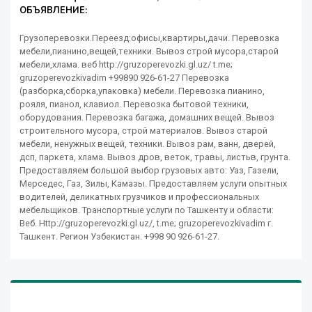
ОБЪЯВЛЕНИЕ:
Грузоперевозки.Переезд:офисы,квартиры,дачи. Перевозка
мебели,пианино,вещей,техники. Вывоз строй мусора,старой
мебели,хлама. веб http://gruzoperevozki.gl.uz/ t.me;
gruzoperevozkivadim +99890 926-61-27 Перевозка
(разборка,сборка,упаковка) мебели. Перевозка пианино,
рояля, пианол, клавиол. Перевозка бытовой техники,
оборудования. Перевозка багажа, домашних вещей. Вывоз
строительного мусора, строй материалов. Вывоз старой
мебели, ненужных вещей, техники. Вывоз рам, ванн, дверей,
дсп, паркета, хлама. Вывоз дров, веток, травы, листьв, грунта.
Предоставляем большой выбор грузовых авто: Уаз, Газели,
Мерседес, Газ, Зилы, Камазы. Предоставляем услуги опытных
водителей, деликатных грузчиков и профессиональных
мебельщиков. Транспортные услуги по Ташкенту и области:
Веб. Http://gruzoperevozki.gl.uz/, t.me; gruzoperevozkivadim г.
Ташкент. Регион Узбекистан. +998 90 926-61-27.