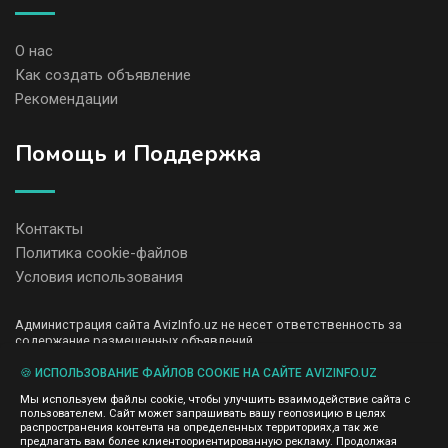
О нас
Как создать объявление
Рекомендации
Помощь и Поддержка
Контакты
Политика cookie-файлов
Условия использования
Администрация сайта AvizInfo.uz не несет ответственность за
содержание размещенных объявлений.
Мы ценим конфиденциальность наших пользователей. Мы не
передаем и не продаем личную информацию зарегистрированных
🍪 ИСПОЛЬЗОВАНИЕ ФАЙЛОВ COOKIE НА САЙТЕ AVIZINFO.UZ
пользователей AvizInfo.uz третьим лицам. Мы не отвечаем за
Мы используем файлы cookie, чтобы улучшить взаимодействие сайта с
правила конфиденциальности сайтов на которые ссылается
пользователем. Сайт может запрашивать вашу геопозицию в целях
AvizInfo.uz. На некоторых страницах нашего сайта представлена
распространения контента на определенных территориях,а так же
реклама Google Adsense Advertising Network. Чтобы узнать
предлагать вам более клиентоориентированную рекламу. Продолжая