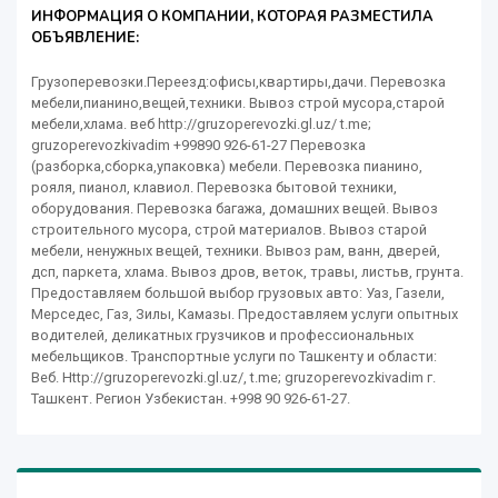
ИНФОРМАЦИЯ О КОМПАНИИ, КОТОРАЯ РАЗМЕСТИЛА
ОБЪЯВЛЕНИЕ:
Грузоперевозки.Переезд:офисы,квартиры,дачи. Перевозка
мебели,пианино,вещей,техники. Вывоз строй мусора,старой
мебели,хлама. веб http://gruzoperevozki.gl.uz/ t.me;
gruzoperevozkivadim +99890 926-61-27 Перевозка
(разборка,сборка,упаковка) мебели. Перевозка пианино,
рояля, пианол, клавиол. Перевозка бытовой техники,
оборудования. Перевозка багажа, домашних вещей. Вывоз
строительного мусора, строй материалов. Вывоз старой
мебели, ненужных вещей, техники. Вывоз рам, ванн, дверей,
дсп, паркета, хлама. Вывоз дров, веток, травы, листьв, грунта.
Предоставляем большой выбор грузовых авто: Уаз, Газели,
Мерседес, Газ, Зилы, Камазы. Предоставляем услуги опытных
водителей, деликатных грузчиков и профессиональных
мебельщиков. Транспортные услуги по Ташкенту и области:
Веб. Http://gruzoperevozki.gl.uz/, t.me; gruzoperevozkivadim г.
Ташкент. Регион Узбекистан. +998 90 926-61-27.