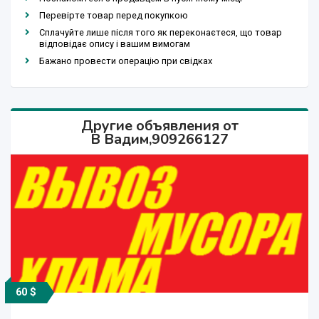
Перевірте товар перед покупкою
Сплачуйте лише після того як переконаєтеся, що товар
відповідає опису і вашим вимогам
Бажано провести операцію при свідках
Другие объявления от
В Вадим,909266127
60 $
1 000 000 сўм
100 $
60 $
70 $
70 $
50 $
50 $
70 $
60 $
70 $