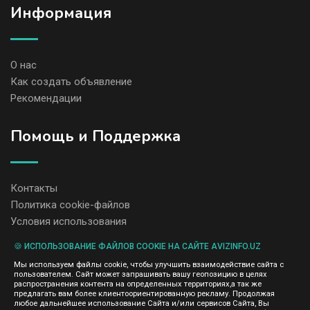
Информация
О нас
Как создать объявление
Рекомендации
Помощь и Поддержка
Контакты
Политика cookie-файлов
Условия использования
🍪 ИСПОЛЬЗОВАНИЕ ФАЙЛОВ COOKIE НА САЙТЕ AVIZINFO.UZ
Администрация сайта AvizInfo.uz не несет ответственность за
Мы используем файлы cookie, чтобы улучшить взаимодействие сайта с
содержание размещенных объявлений.
пользователем. Сайт может запрашивать вашу геопозицию в целях
Мы ценим конфиденциальность наших пользователей. Мы не
распространения контента на определенных территориях,а так же
передаем и не продаем личную информацию зарегистрированных
предлагать вам более клиентоориентированную рекламу. Продолжая
пользователей AvizInfo.uz третьим лицам. Мы не отвечаем за
любое дальнейшее использование Сайта и/или сервисов Сайта, Вы
правила конфиденциальности сайтов на которые ссылается