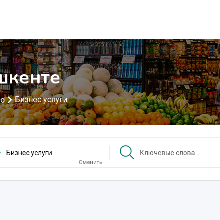
ашкенте
Бизнес услуги
во
Бизнес услуги
Сменить