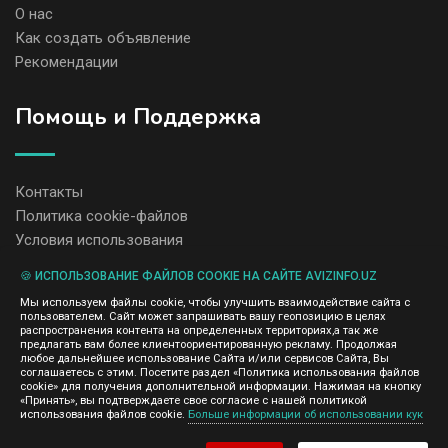
О нас
Как создать объявление
Рекомендации
Помощь и Поддержка
Контакты
Политика cookie-файлов
Условия использования
🍪 ИСПОЛЬЗОВАНИЕ ФАЙЛОВ COOKIE НА САЙТЕ AVIZINFO.UZ
Администрация сайта AvizInfo.uz не несет ответственность за
Мы используем файлы cookie, чтобы улучшить взаимодействие сайта с
содержание размещенных объявлений.
пользователем. Сайт может запрашивать вашу геопозицию в целях
Мы ценим конфиденциальность наших пользователей. Мы не
распространения контента на определенных территориях,а так же
передаем и не продаем личную информацию зарегистрированных
предлагать вам более клиентоориентированную рекламу. Продолжая
пользователей AvizInfo.uz третьим лицам. Мы не отвечаем за
любое дальнейшее использование Сайта и/или сервисов Сайта, Вы
правила конфиденциальности сайтов на которые ссылается
соглашаетесь с этим. Посетите раздел «Политика использования файлов
AvizInfo.uz. На некоторых страницах нашего сайта представлена
cookie» для получения дополнительной информации. Нажимая на кнопку
реклама Google Adsense Advertising Network. Чтобы узнать
«Принять», вы подтверждаете свое согласие с нашей политикой
нажмите тут
использования файлов cookie.
Больше информации об использовании кук
подробней о правилах конфиденциальности Google
.