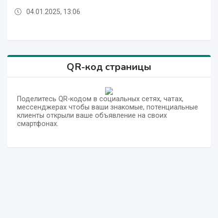
04.01.2025, 13:06
03.01.2025, 15:31
04.01.2025, 17:05
04.01.2025, 15:20
04.01.2025, 11:05
04.01.2025, 08:52
04.01.2025, 06:53
04.01.2025, 04:59
03.01.2025, 17:45
03.01.2025, 15:31
04.01.2025, 17:05
QR-код страницы
Поделитесь QR-кодом в социальных сетях, чатах,
мессенджерах чтобы ваши знакомые, потенциальные
клиенты открыли ваше объявление на своих
смартфонах.