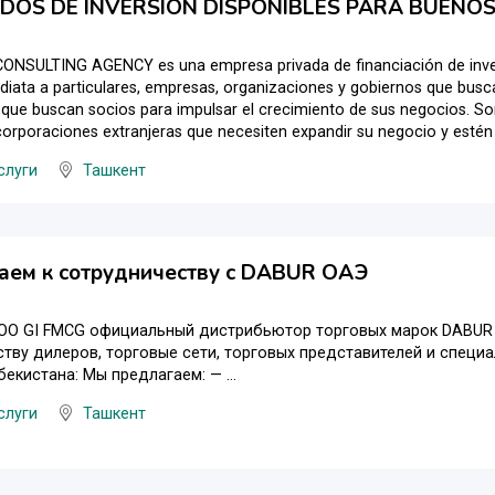
DOS DE INVERSIÓN DISPONIBLES PARA BUENO
NSULTING AGENCY es una empresa privada de financiación de inver
ediata a particulares, empresas, organizaciones y gobiernos que busc
s que buscan socios para impulsar el crecimiento de sus negocios. S
orporaciones extranjeras que necesiten expandir su negocio y estén di
слуги
Ташкент
аем к сотрудничеству c DABUR ОАЭ
ОО GI FMCG официальный дистрибьютор торговых марок DABUR D
тву дилеров, торговые сети, торговых представителей и специ
бекистана: Мы предлагаем: — ...
слуги
Ташкент