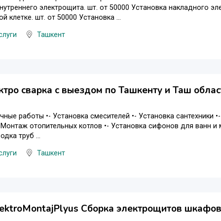
нутреннего электрощита. шт. от 50000 Установка накладного эл
й клетке. шт. от 50000 Установка ...
слуги
Ташкент
ктро сварка с выездом по Ташкенту и Таш облас
очные работы •- Установка смесителей •- Установка сантехники •
- Монтаж отопительных котлов •- Установка сифонов для ванн и 
одка труб ...
слуги
Ташкент
lektroMontajPlyus Сборка электрощитов шкафов 