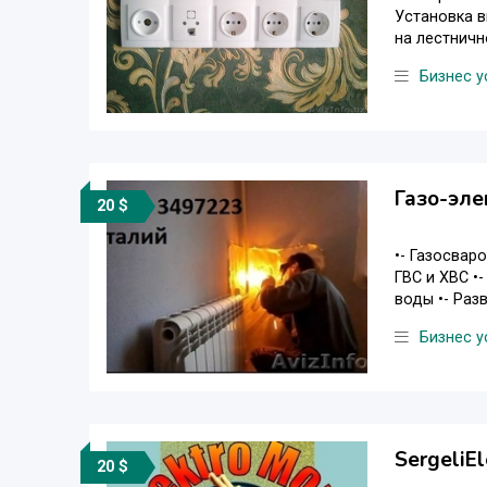
Установка в
на лестнично
Бизнес у
Газо-эле
20 $
•- Газосвар
ГВС и ХВС •
воды •- Разв
Бизнес у
SergeliE
20 $