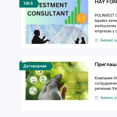
HAY FON
100 $
POLINVEST CO
liquidez inm
institucione
empresas y c
Бизнес у
Приглаш
Договорная
Компания О
сотрудничес
регионах Уз
Бизнес у