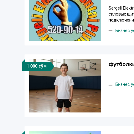
Sergeli Ele
силовых щит
подключение
Бизнес у
футболки
1 000 сўм
Бизнес у