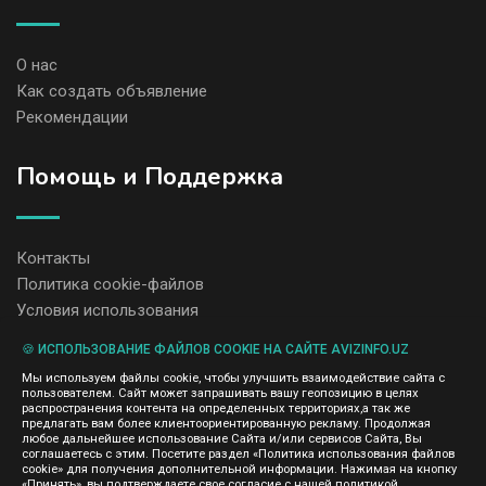
О нас
Как создать объявление
Рекомендации
Помощь и Поддержка
Контакты
Политика cookie-файлов
Условия использования
🍪 ИСПОЛЬЗОВАНИЕ ФАЙЛОВ COOKIE НА САЙТЕ AVIZINFO.UZ
Администрация сайта AvizInfo.uz не несет ответственность за
Мы используем файлы cookie, чтобы улучшить взаимодействие сайта с
содержание размещенных объявлений.
пользователем. Сайт может запрашивать вашу геопозицию в целях
Мы ценим конфиденциальность наших пользователей. Мы не
распространения контента на определенных территориях,а так же
передаем и не продаем личную информацию зарегистрированных
предлагать вам более клиентоориентированную рекламу. Продолжая
пользователей AvizInfo.uz третьим лицам. Мы не отвечаем за
любое дальнейшее использование Сайта и/или сервисов Сайта, Вы
правила конфиденциальности сайтов на которые ссылается
соглашаетесь с этим. Посетите раздел «Политика использования файлов
AvizInfo.uz. На некоторых страницах нашего сайта представлена
cookie» для получения дополнительной информации. Нажимая на кнопку
реклама Google Adsense Advertising Network. Чтобы узнать
«Принять», вы подтверждаете свое согласие с нашей политикой