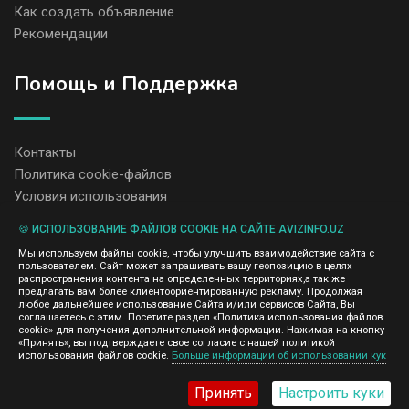
Как создать объявление
Рекомендации
Помощь и Поддержка
Контакты
Политика cookie-файлов
Условия использования
🍪 ИСПОЛЬЗОВАНИЕ ФАЙЛОВ COOKIE НА САЙТЕ AVIZINFO.UZ
Администрация сайта AvizInfo.uz не несет ответственность за
Мы используем файлы cookie, чтобы улучшить взаимодействие сайта с
содержание размещенных объявлений.
пользователем. Сайт может запрашивать вашу геопозицию в целях
Мы ценим конфиденциальность наших пользователей. Мы не
распространения контента на определенных территориях,а так же
передаем и не продаем личную информацию зарегистрированных
предлагать вам более клиентоориентированную рекламу. Продолжая
пользователей AvizInfo.uz третьим лицам. Мы не отвечаем за
любое дальнейшее использование Сайта и/или сервисов Сайта, Вы
правила конфиденциальности сайтов на которые ссылается
соглашаетесь с этим. Посетите раздел «Политика использования файлов
AvizInfo.uz. На некоторых страницах нашего сайта представлена
cookie» для получения дополнительной информации. Нажимая на кнопку
реклама Google Adsense Advertising Network. Чтобы узнать
«Принять», вы подтверждаете свое согласие с нашей политикой
нажмите тут
использования файлов cookie.
Больше информации об использовании кук
подробней о правилах конфиденциальности Google
.
Принять
Настроить куки