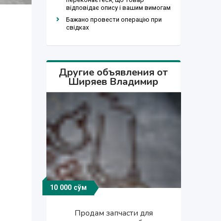
відповідає опису і вашим вимогам
Бажано провести операцію при
свідках
Другие объявления от
Ширяев Владимир
10 000 сўм
150 000 сўм
150 000 сўм
150 000 сўм
80 000 сўм
50 000 сўм
30 000 сўм
1 000 сўм
5 000 сўм
1 000 сўм
700 $
Продаю сборно-разборный
Пособия для изучения
Продам запчасти для
Рюкзаки станковые,
Продаю стеклянные банки
Продаю стеклянные банки
Продам ледорубы
Продам переносной авто