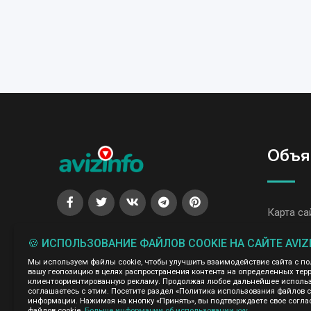
Объя
Карта са
Все объя
🍪 ИСПОЛЬЗОВАНИЕ ФАЙЛОВ COOKIE НА САЙТЕ AVIZ
Все объя
Мы используем файлы cookie, чтобы улучшить взаимодействие сайта с п
вашу геопозицию в целях распространения контента на определенных терр
клиентоориентированную рекламу. Продолжая любое дальнейшее использо
соглашаетесь с этим. Посетите раздел «Политика использования файлов 
Администрация сайта AvizInfo.uz не несет ответственнос
информации. Нажимая на кнопку «Принять», вы подтверждаете свое согла
файлов cookie.
Больше информации об использовании кук