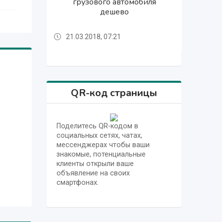
Продам одноместные каяки
Продам одноместные каяки
Ресивер LT 725 COLD MK II
металлический гараж 3х6 м ,
туристские новые - 2 шт, б/у
грузового автомобиля
английского, немецкого,
радиоприемник УРАЛ
альпинисткие
от 0.5 до 3 л
от 0.5 до 3 л
русского языков
площадь 18м2
дешево
- 4 шт,
21.03.2018, 07:21
21.03.2018, 07:21
21.03.2018, 07:21
21.03.2018, 07:21
21.03.2018, 07:21
21.03.2018, 07:21
21.03.2018, 07:21
21.03.2018, 07:21
21.03.2018, 07:21
21.03.2018, 07:21
21.03.2018, 07:21
QR-код страницы
Поделитесь QR-кодом в
социальных сетях, чатах,
мессенджерах чтобы ваши
знакомые, потенциальные
клиенты открыли ваше
объявление на своих
смартфонах.