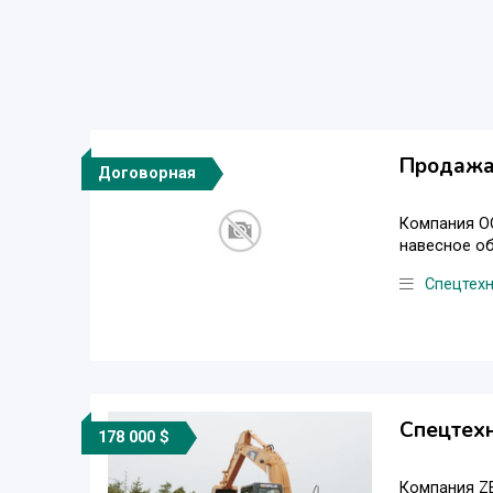
Продажа
Договорная
Компания ОО
навесное об
Спецтех
Спецтех
178 000 $
Компания Z