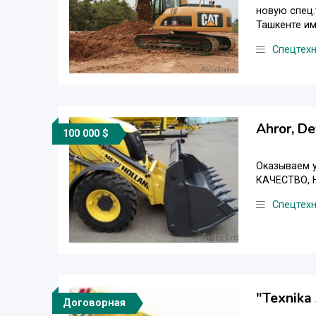
новую спец.
Ташкенте им
Спецтех
Ahror, D
100 000 $
Оказываем у
КАЧЕСТВО, 
Спецтех
"Texnika
Договорная