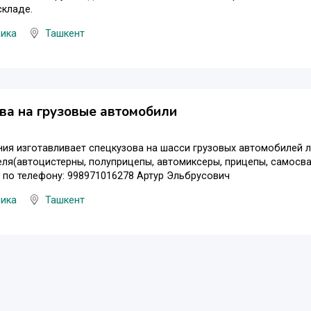
складе.
ника
Ташкент
ва на грузовые автомобили
ия изготавливает спецкузова на шасси грузовых автомобилей 
ля(автоцистерны, полуприцепы, автомиксеры, прицепы, самосвал
по телефону: 998971016278 Артур Эльбрусович
ника
Ташкент