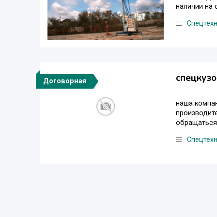
наличии на 
Спецтех
спецкузо
Договорная
наша компан
производите
обращаться 
Спецтех