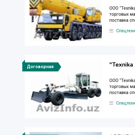
ООО "Texnik
торговых м
поставка сп
Спецтех
"Texnika
Договорная
ООО "Texnik
торговых м
поставка сп
Спецтех