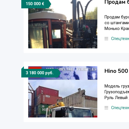
Продам б
150 000 €
Продам буро
со штангами
Монько Крако
Спецтех
Hino 500
3 180 000 руб.
Модель груз
Грузоподъём
Руль Левый 
Спецтех