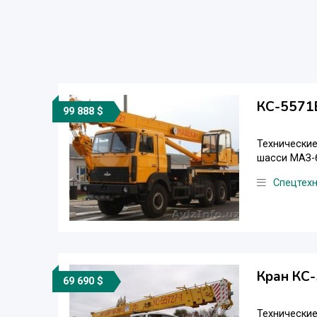
КС-5571
99 888 $
Технические
шасси МАЗ-6
Спецтех
Кран КС
69 690 $
Технические