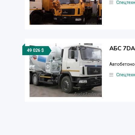
Спецтех
АБС 7DA !!!!!!!
49 026 $
Автобетонос
Спецтех