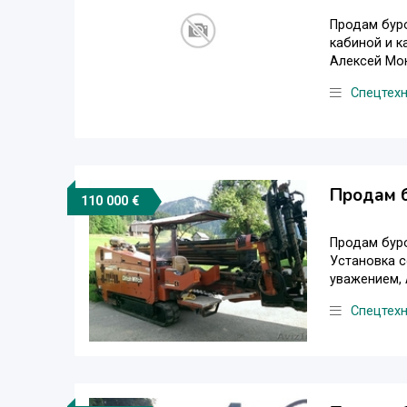
Продам буро
кабиной и к
Алексей Мон
Спецтех
Продам б
110 000 €
Продам буро
Установка с
уважением, 
Спецтех