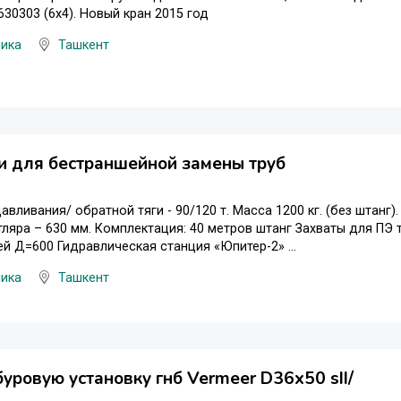
30303 (6х4). Новый кран 2015 год
ника
Ташкент
и для бестраншейной замены труб
вливания/ обратной тяги - 90/120 т. Масса 1200 кг. (без штанг).
ляра – 630 мм. Комплектация: 40 метров штанг Захваты для ПЭ тру
й Д=600 Гидравлическая станция «Юпитер-2» ...
ника
Ташкент
уровую установку гнб Vermeer D36x50 sII/