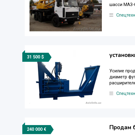
шасси МАЗ-6
Спецтех
установк
31 500 $
Усилие прода
диаметр фут
расширителе
Спецтех
Продам б
240 000 €