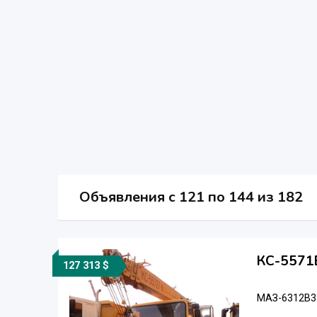
Объявления c 121 по 144 из 182
КС-5571
127 313 $
МАЗ-6312В3 (