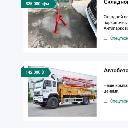
Складной
325 000 сўм
Складной п
парковочные
Антипарково
Спецтех
Автобет
142 000 $
Наше компа
ценами.
Спецтех