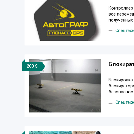
Контроллер
все перемещ
полученных 
Спецтех
Блокират
200 $
Блокировка 
блокираторо
безопасност
Спецтех