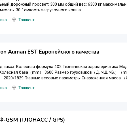
ный дорожный просвет: 300 мм общий вес: 6300 кг максимальна
кость: 30 ° емкость загрузочного ковша: ...
ника
Ташкент
ton Auman EST Европейского качества
д заказ: Колесная формула 4X2 Техническая характеристика Мо
 Колесная база（mm） 3600 Размер грузовиков（Д. ×Ш. ×В.）（mm
2020/1829 Главные весовые параметры Снаряжённая масса （kg
ника
Ташкент
Ф-GSM (ГЛОНАСС / GPS)