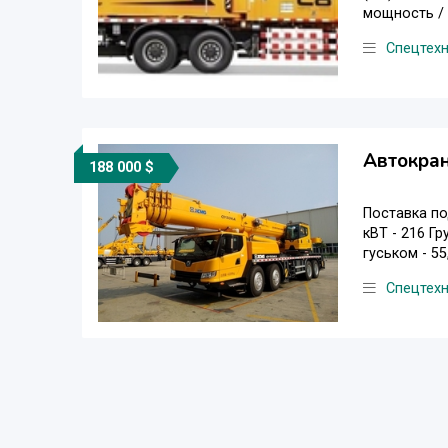
мощность / 
Спецтех
Автокра
188 000 $
Поставка по
кВТ - 216 Г
гуськом - 55
Спецтех