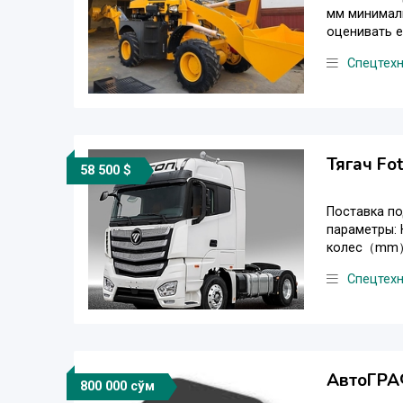
мм минималь
оценивать ем
Спецтех
Тягач Fo
58 500 $
Поставка по
параметры:
колес（mm） 
Спецтех
АвтоГРА
800 000 сўм