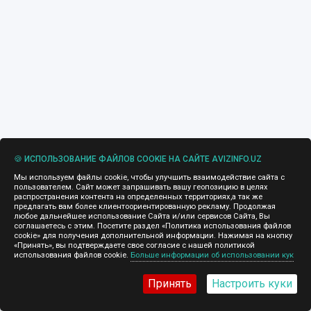
🍪 ИСПОЛЬЗОВАНИЕ ФАЙЛОВ COOKIE НА САЙТЕ AVIZINFO.UZ
Мы используем файлы cookie, чтобы улучшить взаимодействие сайта с
пользователем. Сайт может запрашивать вашу геопозицию в целях
распространения контента на определенных территориях,а так же
предлагать вам более клиентоориентированную рекламу. Продолжая
любое дальнейшее использование Сайта и/или сервисов Сайта, Вы
соглашаетесь с этим. Посетите раздел «Политика использования файлов
cookie» для получения дополнительной информации. Нажимая на кнопку
«Принять», вы подтверждаете свое согласие с нашей политикой
использования файлов cookie.
Больше информации об использовании кук
Принять
Настроить куки