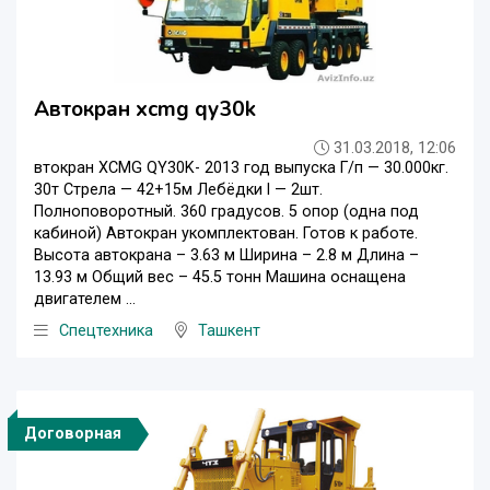
Автокран xcmg qy30k
31.03.2018, 12:06
втокран XCMG QY30K- 2013 год выпуска Г/п — 30.000кг.
30т Стрела — 42+15м Лебёдки l — 2шт.
Полноповоротный. 360 градусов. 5 опор (одна под
кабиной) Автокран укомплектован. Готов к работе.
Высота автокрана – 3.63 м Ширина – 2.8 м Длина –
13.93 м Общий вес – 45.5 тонн Машина оснащена
двигателем ...
Спецтехника
Ташкент
Договорная