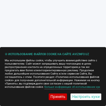
🍪 ИСПОЛЬЗОВАНИЕ ФАЙЛОВ COOKIE НА САЙТЕ AVIZINFO.UZ
Мы используем файлы cookie, чтобы улучшить взаимодействие сайта с
пользователем. Сайт может запрашивать вашу геопозицию в целях
распространения контента на определенных территориях,а так же
предлагать вам более клиентоориентированную рекламу. Продолжая
любое дальнейшее использование Сайта и/или сервисов Сайта, Вы
соглашаетесь с этим. Посетите раздел «Политика использования файлов
cookie» для получения дополнительной информации. Нажимая на кнопку
«Принять», вы подтверждаете свое согласие с нашей политикой
использования файлов cookie.
Больше информации об использовании кук
Принять
Настроить куки