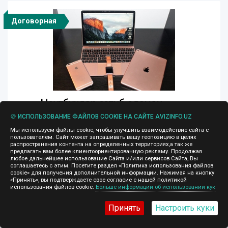
Договорная
Ноутбуклар сотиб оламан
🍪 ИСПОЛЬЗОВАНИЕ ФАЙЛОВ COOKIE НА САЙТЕ AVIZINFO.UZ
10.02.2023, 12:32
Ноутбук Ултрабук MacBook сотиб оламан
Мы используем файлы cookie, чтобы улучшить взаимодействие сайта с
пользователем. Сайт может запрашивать вашу геопозицию в целях
Компьютеры
Ташкент
распространения контента на определенных территориях,а так же
предлагать вам более клиентоориентированную рекламу. Продолжая
любое дальнейшее использование Сайта и/или сервисов Сайта, Вы
соглашаетесь с этим. Посетите раздел «Политика использования файлов
cookie» для получения дополнительной информации. Нажимая на кнопку
«Принять», вы подтверждаете свое согласие с нашей политикой
использования файлов cookie.
Больше информации об использовании кук
5 000 $
Принять
Настроить куки