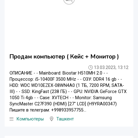
Продам компьютер ( Кейс + Монитор )
13.03.2023, 13:12
ОПИСАНИЕ - - Mainboard: Biostar H510MH 2.0 - -
Процессор: i5-10400F 3500 MHz - - ОЗУ: DDR4 16 gb - -
HDD: WDC WD10EZEX-08WN4A0 (1 ТБ, 7200 RPM, SATA-
III) - - SSD: KingFast (238 ГБ) - - GPU: NVIDIA GeForce GTX
1050 Ti 4gb - - Case: ХVTECH - - Monitor: Samsung
SyncMaster C27F390 (HDMI) [27" LCD] (H9YRA00347)
Пишите в телеграм: +998933957755...
Компьютеры
Ташкент