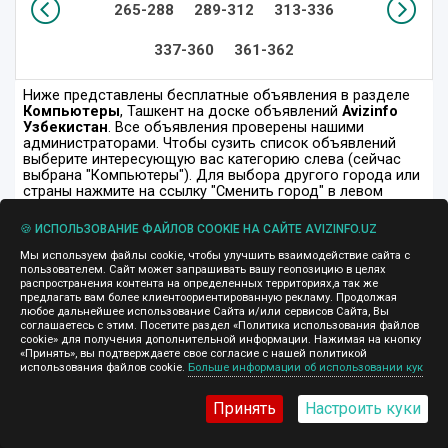
265-288
289-312
313-336
337-360
361-362
Ниже представлены бесплатные объявления в разделе
Компьютеры
, Ташкент на доске объявлений
Avizinfo
Узбекистан
. Все объявления проверены нашими
администраторами. Чтобы сузить список объявлений
выберите интересующую вас категорию слева (сейчас
выбрана "Компьютеры"). Для выбора другого города или
страны нажмите на ссылку "Сменить город" в левом
верхнем углу этой страницы (сейчас выбран "Ташкент").
🍪 ИСПОЛЬЗОВАНИЕ ФАЙЛОВ COOKIE НА САЙТЕ AVIZINFO.UZ
Мы используем файлы cookie, чтобы улучшить взаимодействие сайта с
пользователем. Сайт может запрашивать вашу геопозицию в целях
распространения контента на определенных территориях,а так же
предлагать вам более клиентоориентированную рекламу. Продолжая
любое дальнейшее использование Сайта и/или сервисов Сайта, Вы
соглашаетесь с этим. Посетите раздел «Политика использования файлов
cookie» для получения дополнительной информации. Нажимая на кнопку
«Принять», вы подтверждаете свое согласие с нашей политикой
использования файлов cookie.
Больше информации об использовании кук
Принять
Настроить куки